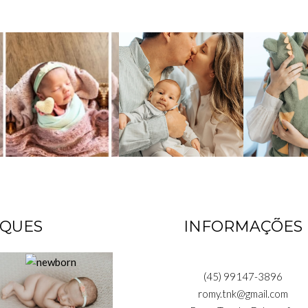
AQUES
INFORMAÇÕES
(45) 99147-3896
romy.tnk@gmail.com